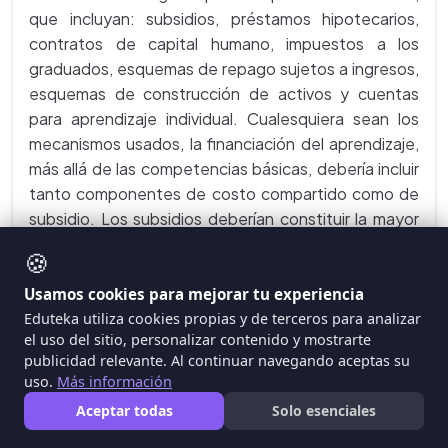
que incluyan: subsidios, préstamos hipotecarios,
contratos de capital humano, impuestos a los
graduados, esquemas de repago sujetos a ingresos,
esquemas de construcción de activos y cuentas
para aprendizaje individual. Cualesquiera sean los
mecanismos usados, la financiación del aprendizaje,
más allá de las competencias básicas, debería incluir
tanto componentes de costo compartido como de
subsidio. Los subsidios deberían constituir la mayor
fuente de financiación para los estudiantes de bajos
🍪
recursos. Para grupos de ingreso alto, la mayor parte
de la financiación debería tener la forma de
Usamos cookies para mejorar tu experiencia
préstamos sujetos al ingreso o a tasas de interés del
Eduteka utiliza cookies propias y de terceros para analizar
el uso del sitio, personalizar contenido y mostrarte
mercado.
publicidad relevante. Al continuar navegando aceptas su
uso.
Más información
AGENDA PARA EL FUTURO
Aceptar todas
Solo esenciales