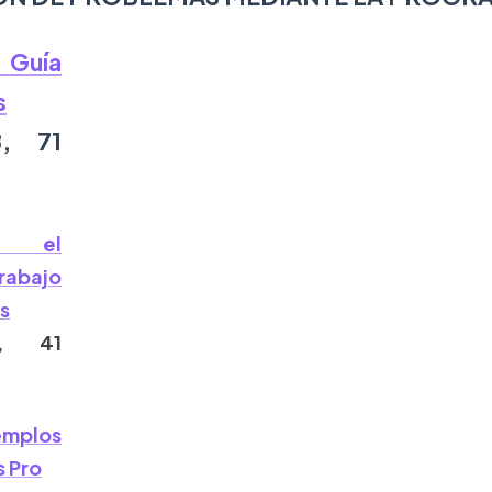
 Guía
s
B, 71
e el
rabajo
s
B, 41
emplos
 Pro