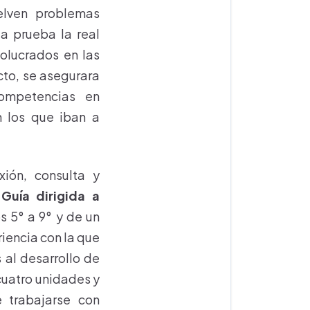
elven problemas
a prueba la real
olucrados en las
cto, se asegurara
competencias en
 los que iban a
xión, consulta y
a
Guía dirigida a
s 5° a 9° y de un
iencia con la que
 al desarrollo de
uatro unidades y
 trabajarse con