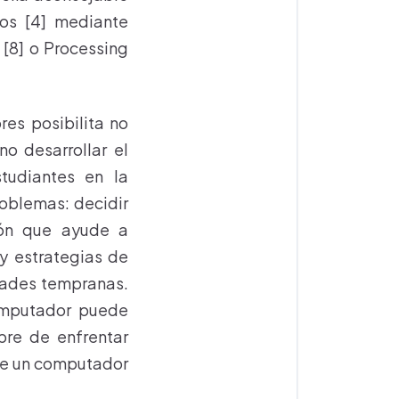
tos [4] mediante
 [8] o Processing
es posibilita no
no desarrollar el
tudiantes en la
roblemas: decidir
ión que ayude a
 y estrategias de
edades tempranas.
omputador puede
bre de enfrentar
ice un computador