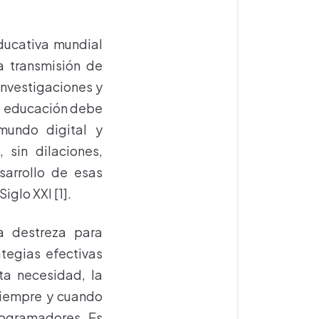
ducativa mundial
a transmisión de
Investigaciones y
la educación debe
mundo digital y
 sin dilaciones,
sarrollo de esas
glo XXI [1].
a destreza para
ategias efectivas
ta necesidad, la
siempre y cuando
rogramadores. Es