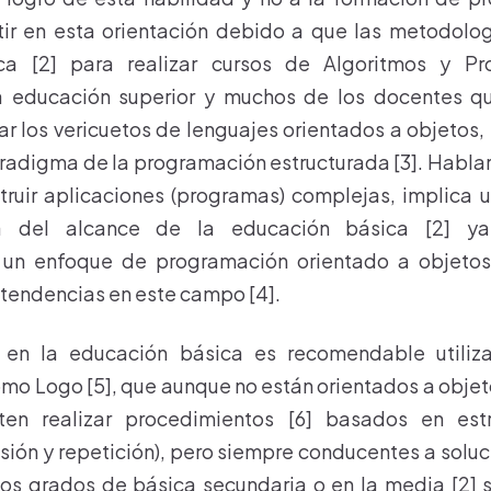
tir en esta orientación debido a que las metodolog
ca [2] para realizar cursos de Algoritmos y Pr
 educación superior y muchos de los docentes que
r los vericuetos de lenguajes orientados a objetos, 
aradigma de la programación estructurada [3]. Habla
truir aplicaciones (programas) complejas, implica u
a del alcance de la educación básica [2] 
 un enfoque de programación orientado a objetos
 tendencias en este campo [4].
, en la educación básica es recomendable utiliz
o Logo [5], que aunque no están orientados a objeto
iten realizar procedimientos [6] basados en est
isión y repetición), pero siempre conducentes a solu
mos grados de básica secundaria o en la media [2] 