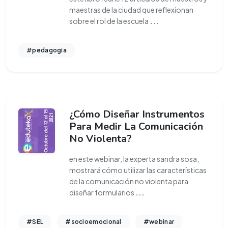
maestras de la ciudad que reflexionan
sobre el rol de la escuela
...
#pedagogia
¿Cómo Diseñar Instrumentos
Para Medir La Comunicación
No Violenta?
en este webinar, la experta sandra sosa,
mostrará cómo utilizar las características
de la comunicación no violenta para
diseñar formularios
...
#SEL
#socioemocional
#webinar