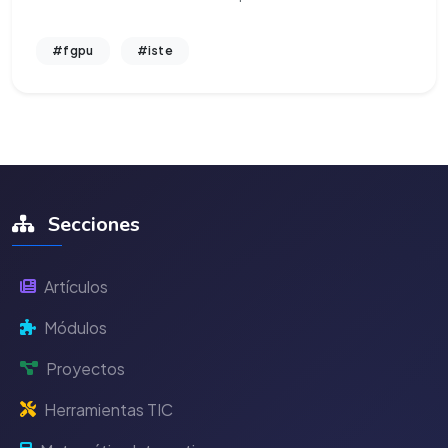
#fgpu
#iste
Secciones
Artículos
Módulos
Proyectos
Herramientas TIC