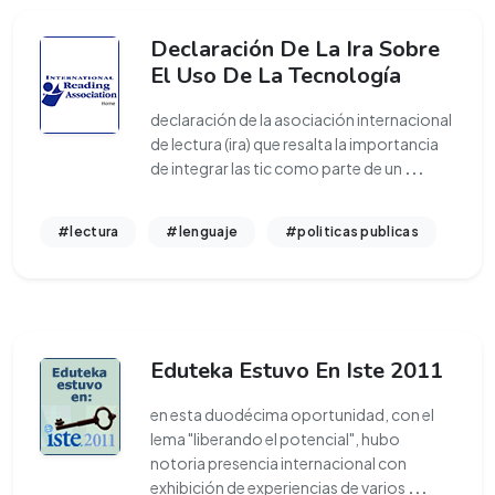
Declaración De La Ira Sobre
El Uso De La Tecnología
declaración de la asociación internacional
de lectura (ira) que resalta la importancia
de integrar las tic como parte de un
...
#lectura
#lenguaje
#politicas publicas
Eduteka Estuvo En Iste 2011
en esta duodécima oportunidad, con el
lema "liberando el potencial", hubo
notoria presencia internacional con
exhibición de experiencias de varios
...