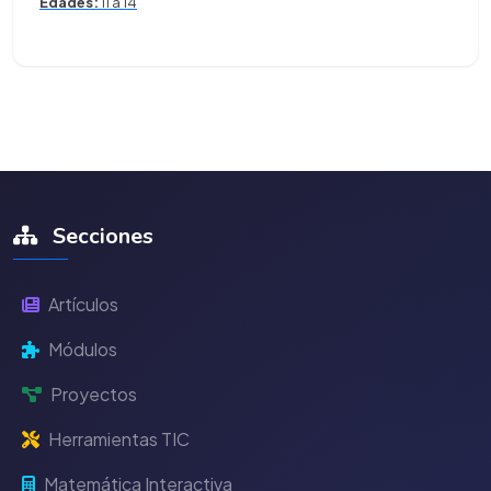
Edades:
11 a 14
Secciones
Artículos
Módulos
Proyectos
Herramientas TIC
Matemática Interactiva