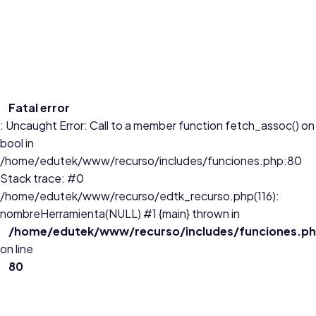
Edades:
11 a 14
Fatal error
: Uncaught Error: Call to a member function fetch_assoc() on
bool in
/home/edutek/www/recurso/includes/funciones.php:80
Stack trace: #0
/home/edutek/www/recurso/edtk_recurso.php(116):
nombreHerramienta(NULL) #1 {main} thrown in
/home/edutek/www/recurso/includes/funciones.p
on line
80