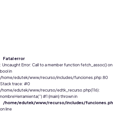
en este contenido presentará una actividad en la cual los estudiantes a partir de una situación problema observarán
el concepto de
...
Edades:
6 a 10
Fatal error
: Uncaught Error: Call to a member function fetch_assoc() on
bool in
/home/edutek/www/recurso/includes/funciones.php:80
Stack trace: #0
/home/edutek/www/recurso/edtk_recurso.php(116):
nombreHerramienta('') #1 {main} thrown in
/home/edutek/www/recurso/includes/funciones.p
on line