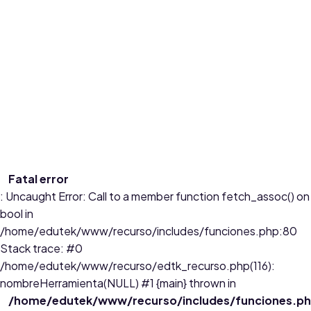
Ciencias Naturales
a través del siguiente recurso, los estudiantes de grado 6º
en la clase de ciencias estudiarán la importancia y el
...
Edades:
11 a 14
Fatal error
: Uncaught Error: Call to a member function fetch_assoc() on
bool in
/home/edutek/www/recurso/includes/funciones.php:80
Stack trace: #0
/home/edutek/www/recurso/edtk_recurso.php(116):
nombreHerramienta(NULL) #1 {main} thrown in
/home/edutek/www/recurso/includes/funciones.p