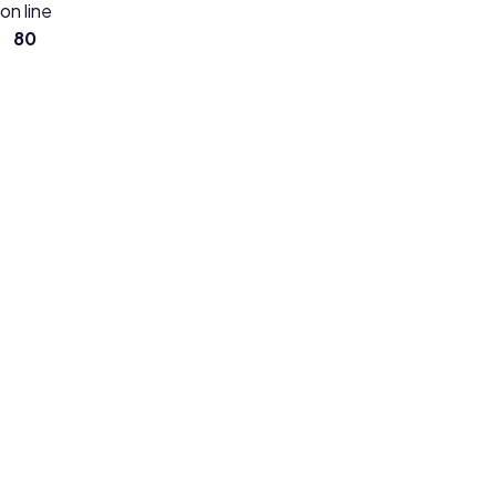
on line
80