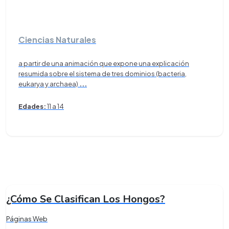
Ciencias Naturales
a partir de una animación que expone una explicación
resumida sobre el sistema de tres dominios (bacteria,
eukarya y archaea)
...
Edades:
11 a 14
¿Cómo Se Clasifican Los Hongos?
Páginas Web