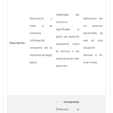
Habilidad de
Des
Reconocer y
Aplicación de
construir
cono
traer a la
un proceso
significado a
sus
memoria
aprendido, ya
partir de material
pen
información
sea en una
Descripción:
educativo, como
es
relevante de la
situación
la lectura o las
rel
memoria de largo
familiar o en
explicaciones del
su 
plazo.
una nueva.
docente.
globa
- interpretar
[Traduzca el