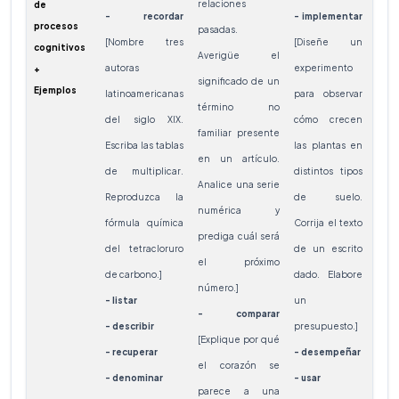
relaciones
de
- recordar
- implementar
- atr
procesos
pasadas.
[Nombre tres
[Diseñe un
cart
cognitivos
Averigüe el
autoras
experimento
d
+
significado de un
Ejemplos
latinoamericanas
para observar
publ
término no
del siglo XIX.
cómo crecen
loc
familiar presente
Escriba las tablas
las plantas en
enco
en un artículo.
de multiplicar.
distintos tipos
de v
Analice una serie
Reproduzca la
de suelo.
lect
numérica y
fórmula química
Corrija el texto
re
prediga cuál será
del tetracloruro
de un escrito
prob
el próximo
de carbono.]
dado. Elabore
local
número.]
- listar
un
Det
- comparar
- describir
presupuesto.]
moti
[Explique por qué
- recuperar
- desempeñar
per
el corazón se
- denominar
- usar
una
parece a una