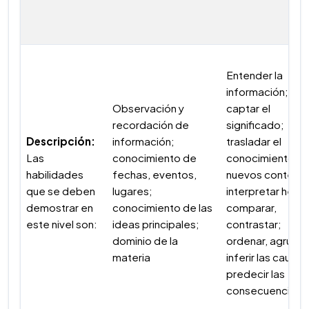
Entender la
información;
Observación y
captar el
recordación de
significado;
Descripción:
información;
trasladar el
Las
conocimiento de
conocimiento a
habilidades
fechas, eventos,
nuevos contexto
que se deben
lugares;
interpretar hech
demostrar en
conocimiento de las
comparar,
este nivel son:
ideas principales;
contrastar;
dominio de la
ordenar, agrupar
materia
inferir las causas
predecir las
consecuencias