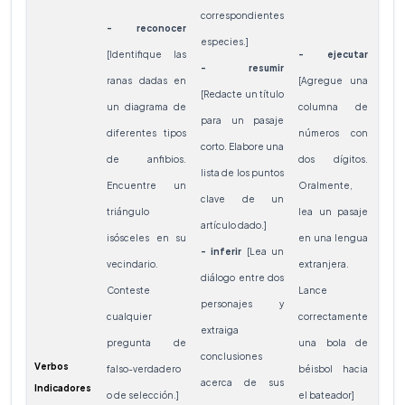
sec
correspondientes
- reconocer
una 
especies.]
[Identifique las
- ejecutar
- o
- resumir
ranas dadas en
[Agregue una
[Ubiq
[Redacte un título
un diagrama de
columna de
en l
para un pasaje
diferentes tipos
números con
de 
corto. Elabore una
de anfibios.
dos dígitos.
ord
lista de los puntos
Encuentre un
Oralmente,
cate
clave de un
triángulo
lea un pasaje
un 
artículo dado.]
isósceles en su
en una lengua
ilus
- inferir
[Lea un
vecindario.
extranjera.
en
diálogo entre dos
Conteste
Lance
pla
personajes y
cualquier
correctamente
ani
extraiga
pregunta de
una bola de
veci
conclusiones
Verbos
falso-verdadero
béisbol hacia
inte
acerca de sus
Indicadores
o de selección.]
el bateador]
con o