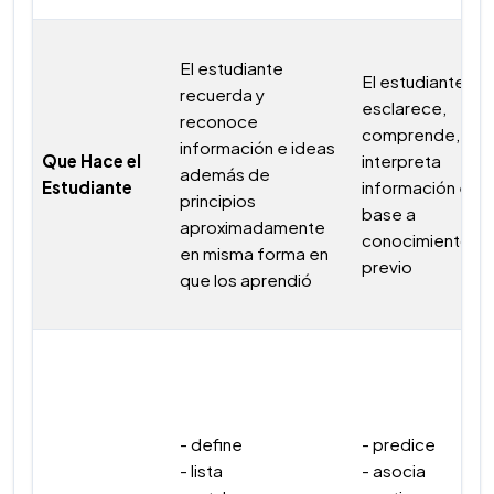
El estudiante
El estudiante
recuerda y
esclarece,
reconoce
comprende, o
información e ideas
Que Hace el
interpreta
además de
Estudiante
información en
principios
base a
aproximadamente
conocimiento
en misma forma en
previo
que los aprendió
- define
- predice
- lista
- asocia