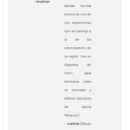
- localizar
cue
bomba. Escriba
Exam
acerca de una de
prop
sus experiencias
de 
que se asemeje a
pol
la de los
plan
colonizadores de
hipó
su región. Use un
sus 
diagrama de
en r
Venn para
dife
demostrar cómo
prob
se asemejan y
- co
difieren dos libros
- de
de García
- de
Márquez.]
- es
- explicar
[Dibuje
- int