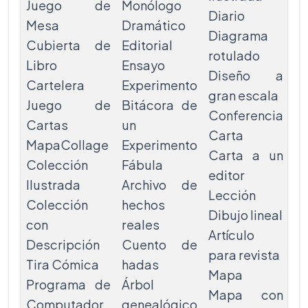
Juego de
Monólogo
Diario
E
Mesa
Dramático
Diagrama
fo
Cubierta de
Editorial
rotulado
Di
Libro
Ensayo
Diseño a
pi
Cartelera
Experimento
gran escala
P
Juego de
Bitácora de
Conferencia
Af
Cartas
un
Carta
A
MapaCollage
Experimento
Carta a un
re
Colección
Fábula
editor
Pr
Ilustrada
Archivo de
Lección
e
Colección
hechos
Dibujo lineal
Po
con
reales
Artículo
E
Descripción
Cuento de
para revista
Di
Tira Cómica
hadas
Mapa
d
Programa de
Árbol
Mapa con
ge
Computador
genealógico