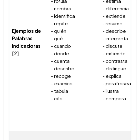
- rotula
- estima
- nombra
- diferencia
- identifica
- extiende
- repite
- resume
Ejemplos de
- quién
- describe
Palabras
- qué
- interpreta
Indicadoras
- cuando
- discute
[2]
- donde
- extiende
- cuenta
- contrasta
- describe
- distingue
- recoge
- explica
- examina
- parafrasea
- tabula
- ilustra
- cita
- compara