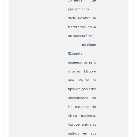
corriente de
pensamiento
- d
dada. Nombre un
[S
mamífero que viva
info
en nuestra área.]
rele
- clasificar
igua
[Etiquete
mat
números pares o
ta
impares. Elabore
info
una lista de los
irrel
tipos de gobierno
Di
encontrados en
dia
las naciones de
mue
África moderna.
pers
Agrupe animales
pri
nativos en sus