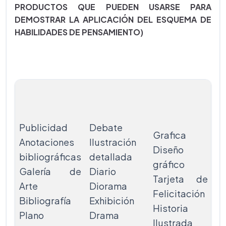
PRODUCTOS QUE PUEDEN USARSE PARA
DEMOSTRAR LA APLICACIÓN DEL ESQUEMA DE
HABILIDADES DE PENSAMIENTO)
Mo
Ex
p
Publicidad
Debate
Grafica
C
Anotaciones
Ilustración
Diseño
mu
bibliográficas
detallada
gráfico
R
Galería de
Diario
Tarjeta de
no
Arte
Diorama
Felicitación
Pa
Bibliografía
Exhibición
Historia
P
Plano
Drama
Ilustrada
in