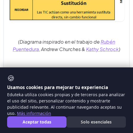
(Diagrama inspirado en el trabajo de
Rubén
Puentedura
, Andrew Churches &
Kathy Schrock
)
🍪
VER ADEMÁS
:
Usamos cookies para mejorar tu experiencia
Las preguntas de elección múltiple y la Taxonomía
Eduteka utiliza cookies propias y de terceros para analizar
de Bloom
el uso del sitio, personalizar contenido y mostrarte
publicidad relevante. Al continuar navegando aceptas su
Taxonomía de Bloom para la era digital
uso.
Más información
Algunos verbos para establecer objetivos de
Aceptar todas
Solo esenciales
aprendizaje