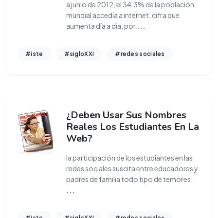
a junio de 2012, el 34.3% de la población
mundial accedía a internet, cifra que
aumenta día a día; por
...
#iste
#sigloXXI
#redes sociales
¿Deben Usar Sus Nombres
Reales Los Estudiantes En La
Web?
la participación de los estudiantes en las
redes sociales suscita entre educadores y
padres de familia todo tipo de temores;
...
#iste
#sigloXXI
#redes sociales