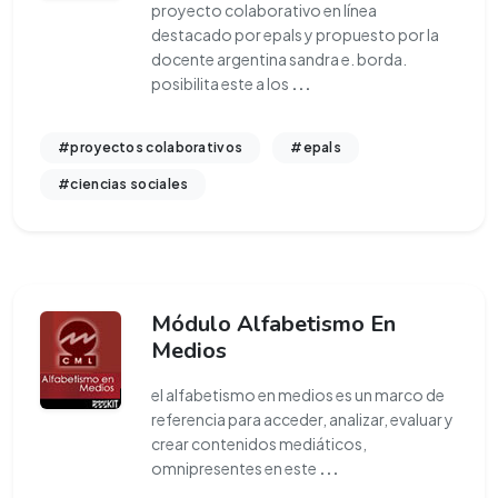
proyecto colaborativo en línea
destacado por epals y propuesto por la
docente argentina sandra e. borda.
posibilita este a los
...
#proyectos colaborativos
#epals
#ciencias sociales
Módulo Alfabetismo En
Medios
el alfabetismo en medios es un marco de
referencia para acceder, analizar, evaluar y
crear contenidos mediáticos,
omnipresentes en este
...