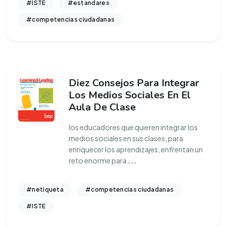
#ISTE
#estandares
#competencias ciudadanas
Diez Consejos Para Integrar
Los Medios Sociales En El
Aula De Clase
los educadores que quieren integrar los
medios sociales en sus clases, para
enriquecer los aprendizajes, enfrentan un
reto enorme para
...
#netiqueta
#competencias ciudadanas
#ISTE