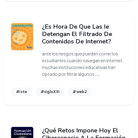
¿Es Hora De Que Las Ie
Detengan El Filtrado De
Contenidos De Internet?
ante los riesgos que pueden correr los
estudiantes cuando navegan en internet,
muchas instituciones educativas han
optado por filtrar algunos
...
#iste
#sigloXXI
#web2
¿Qué Retos Impone Hoy El
Ciberespacio A La Formación