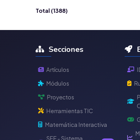
Total (1388)
Secciones
E
Artículos
I
Módulos
Ru
Proyectos
P
C
Herramientas TIC
G
Matemática Interactiva
M
SEE - Sistema