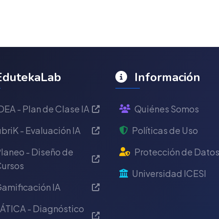
dutekaLab
Información
DEA - Plan de Clase IA
Quiénes Somos
briK - Evaluación IA
Políticas de Uso
laneo - Diseño de
Protección de Dato
ursos
Universidad ICESI
amificación IA
ÁTICA - Diagnóstico