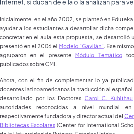
Internet, si dudan de ella o la analizan para ve
Inicialmente, en el año 2002, se planteó en Eduteka
ayudar a los estudiantes a desarrollar dicha compet
concretar en el aula esta propuesta, se desarrolló
presentó en el 2006 el
Modelo “Gavilán”
. Ese mismo 
agruparon en el presente
Módulo Temático
tod
publicados sobre CMI.
Ahora, con el fin de complementar lo ya publica
docentes latinoamericanos la traducción al español
desarrollado por los Doctores
Carol C. Kuhlthau
autoridades reconocidas a nivel mundial 
respectivamente fundadora y director actual del
Cen
Bibliotecas Escolares
(Center for International Schol
de la Universidad de Rutgers, Estados Unidos.