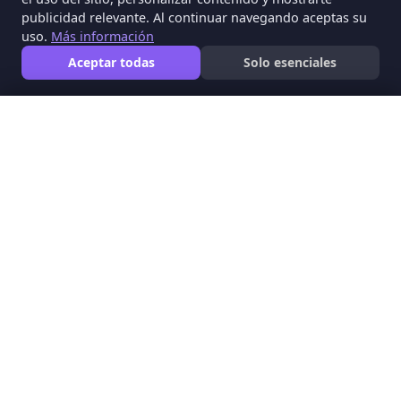
publicidad relevante. Al continuar navegando aceptas su
uso.
Más información
Aceptar todas
Solo esenciales
Plataforma educativa de la
Universidad ICESI
que
provee materiales de calidad para docentes, directivos
escolares y formadores de maestros de manera
🍪
completamente gratuita
.
Usamos cookies para mejorar tu experiencia
Eduteka utiliza cookies propias y de terceros para analizar
20+
4K+
el uso del sitio, personalizar contenido y mostrarte
publicidad relevante. Al continuar navegando aceptas su
Años
Recursos
uso.
Más información
Aceptar todas
Solo esenciales
Síguenos