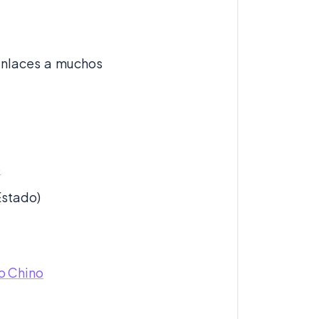
y enlaces a muchos
o
Estado)
o Chino