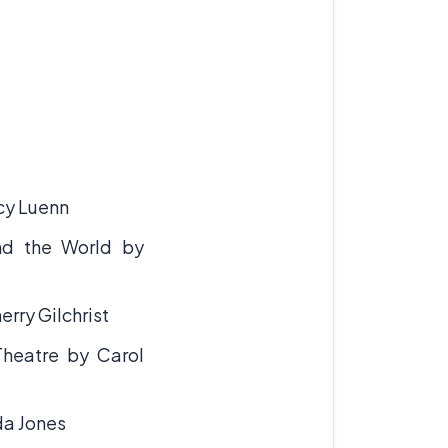
ncy Luenn
und the World by
rry Gilchrist
Theatre by Carol
da Jones