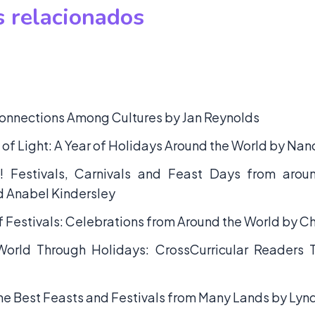
 relacionados
onnections Among Cultures by Jan Reynolds
 of Light: A Year of Holidays Around the World by Na
s! Festivals, Carnivals and Feast Days from aro
 Anabel Kindersley
 Festivals: Celebrations from Around the World by Che
World Through Holidays: CrossCurricular Readers 
he Best Feasts and Festivals from Many Lands by Lyn