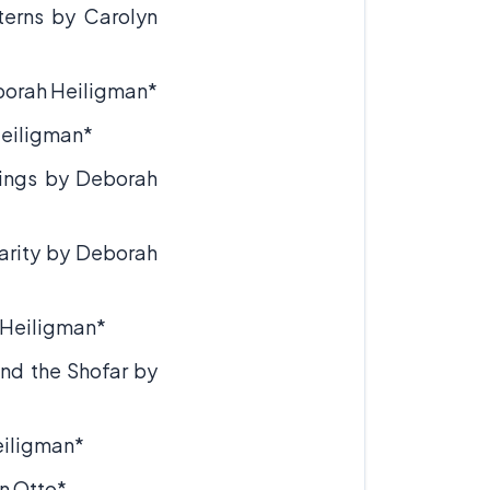
terns by Carolyn
borah Heiligman*
Heiligman*
sings by Deborah
arity by Deborah
 Heiligman*
nd the Shofar by
eiligman*
n Otto*