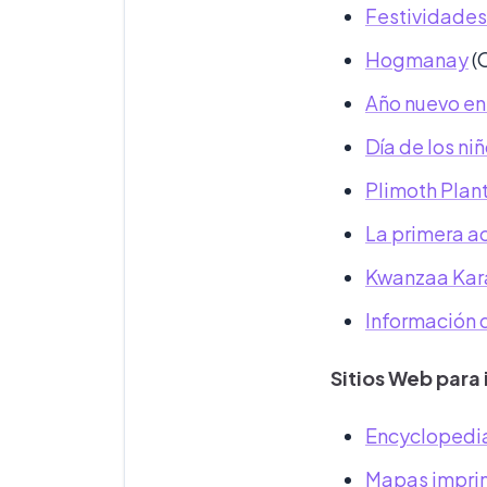
Festividades 
Hogmanay
(
Año nuevo en
Día de los ni
Plimoth Plant
La primera a
Kwanzaa Kara
Información 
Sitios Web para
Encyclopedi
Mapas impri