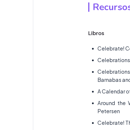
Recursos
Libros
Celebrate! C
Celebrations
Celebration
Barnabas and
A Calendar of
Around the 
Petersen
Celebrate! T