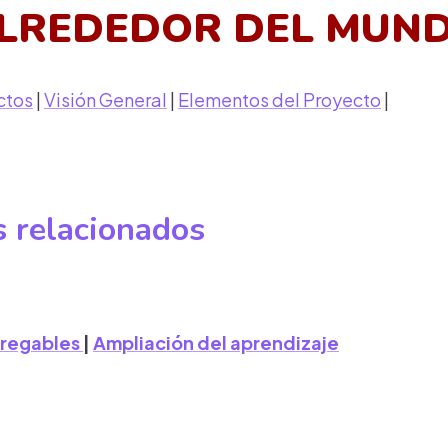
LREDEDOR DEL MUN
ctos
|
Visión General
|
Elementos del Proyecto
|
 relacionados
tregables
|
Ampliación del aprendizaje