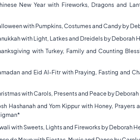
hinese New Year with Fireworks, Dragons and Lan
alloween with Pumpkins, Costumes and Candy by De
nukkah with Light, Latkes and Dreidels by Deborah 
anksgiving with Turkey, Family and Counting Bles
madan and Eid Al-Fitr with Praying, Fasting and Ch
ristmas with Carols, Presents and Peace by Deborah
sh Hashanah and Yom Kippur with Honey, Prayers a
ligman*
wali with Sweets, Lights and Fireworks by Deborah H
nco de Mayo with Fiestas, Music and Dance by Caroly