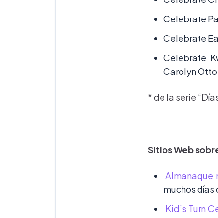
Celebrate Pa
Celebrate Ea
Celebrate K
Carolyn Otto
* de la serie “D
Sitios Web sobre
Almanaque m
muchos días d
Kid’s Turn C