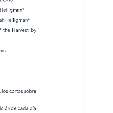
 Heiligman*
rah Heiligman*
f the Harvest by
hic
ulos cortos sobre
ición de cada día