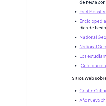
de fiesta con
Fact Monster
Enciclopedi
días de fiesta
National Geo
National Ge
Los estudian
¡Celebración
Sitios Web sobre
Centro Cultu
Año nuevo ch