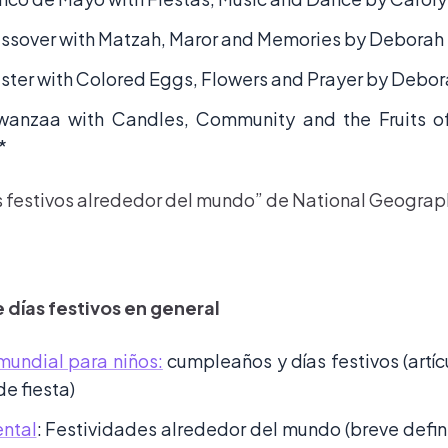
ssover with Matzah, Maror and Memories by Deborah
ster with Colored Eggs, Flowers and Prayer by Debo
wanzaa with Candles, Community and the Fruits o
*
ías festivos alrededor del mundo” de National Geograp
 días festivos en general
undial para niños:
cumpleaños y días festivos (artíc
e fiesta)
ental
: Festividades alrededor del mundo (breve defin