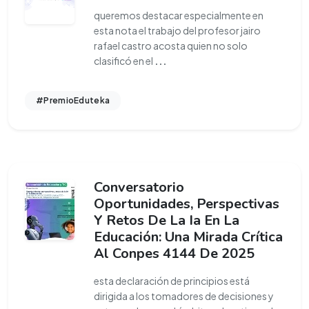
queremos destacar especialmente en
esta nota el trabajo del profesor jairo
rafael castro acosta quien no solo
clasificó en el
...
#PremioEduteka
Conversatorio
Oportunidades, Perspectivas
Y Retos De La Ia En La
Educación: Una Mirada Crítica
Al Conpes 4144 De 2025
esta declaración de principios está
dirigida a los tomadores de decisiones y