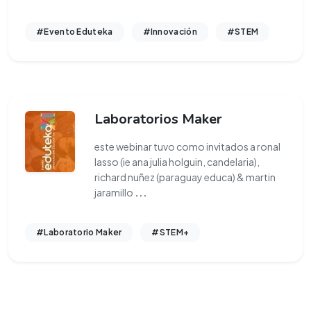
#Evento Eduteka
#Innovación
#STEM
Laboratorios Maker
este webinar tuvo como invitados a ronal
lasso (ie ana julia holguin, candelaria),
richard nuñez (paraguay educa) & martin
jaramillo
...
#Laboratorio Maker
#STEM+