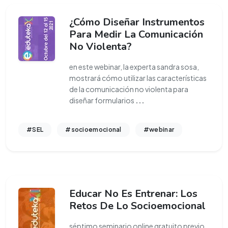
¿Cómo Diseñar Instrumentos
Para Medir La Comunicación
No Violenta?
en este webinar, la experta sandra sosa,
mostrará cómo utilizar las características
de la comunicación no violenta para
diseñar formularios
...
#SEL
#socioemocional
#webinar
Educar No Es Entrenar: Los
Retos De Lo Socioemocional
séptimo seminario online gratuito previo