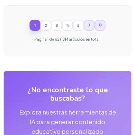
1
2
3
4
5
Página 1 de 62 (1814 artículos en total)
¿No encontraste lo que
buscabas?
Explora nuestras herramientas de
IA para generar contenido
educativo personalizado