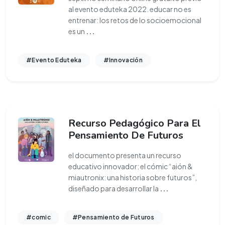
al evento eduteka 2022. educar no es
entrenar: los retos de lo socioemocional
es un
...
#Evento Eduteka
#Innovación
Recurso Pedagógico Para El
Pensamiento De Futuros
el documento presenta un recurso
educativo innovador: el cómic “aión &
miautronix: una historia sobre futuros”,
diseñado para desarrollar la
...
#comic
#Pensamiento de Futuros