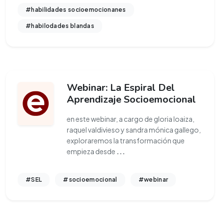
#habilidades socioemocionanes
#habilodades blandas
Webinar: La Espiral Del
Aprendizaje Socioemocional
en este webinar, a cargo de gloria loaiza,
raquel valdivieso y sandra mónica gallego,
exploraremos la transformación que
empieza desde
...
#SEL
#socioemocional
#webinar