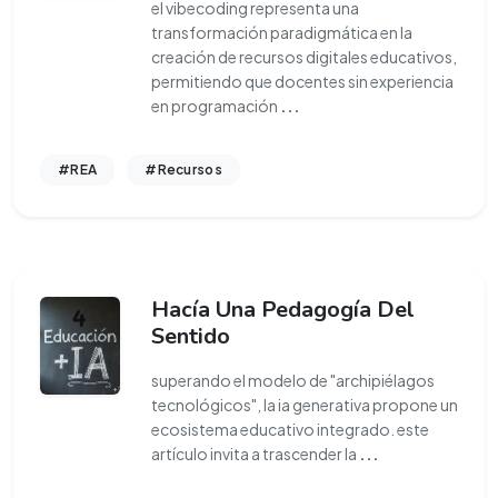
el vibecoding representa una
transformación paradigmática en la
creación de recursos digitales educativos,
permitiendo que docentes sin experiencia
en programación
...
#REA
#Recursos
Hacía Una Pedagogía Del
Sentido
superando el modelo de "archipiélagos
tecnológicos", la ia generativa propone un
ecosistema educativo integrado. este
artículo invita a trascender la
...