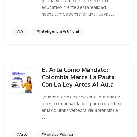
quedarse -también- en el contexto
educativo. frente a esta realidad,
necesitamos pensar en una nueva
...
#IA
#Inteligencia Artificial
El Arte Como Mandato:
Colombia Marca La Pauta
Con La Ley Artes Al Aula
¿puede el arte dejar de ser la "materia de
relleno o manualidades" para convertirse
en la columna vertebral del aprendizaje?
...
#Arte
#Política Pública