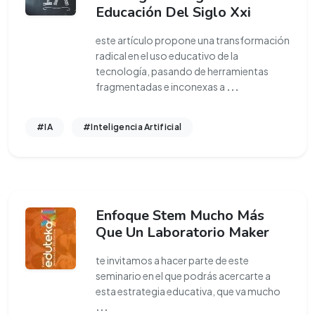
Educación Del Siglo Xxi
este artículo propone una transformación
radical en el uso educativo de la
tecnología, pasando de herramientas
fragmentadas e inconexas a
...
#IA
#Inteligencia Artificial
Enfoque Stem Mucho Más
Que Un Laboratorio Maker
te invitamos a hacer parte de este
seminario en el que podrás acercarte a
esta estrategia educativa, que va mucho
...