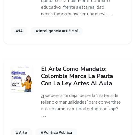
quedarse -también- en el contexto
educativo. frente a esta realidad,
necesitamos pensar en una nueva
...
#IA
#Inteligencia Artificial
El Arte Como Mandato:
Colombia Marca La Pauta
Con La Ley Artes Al Aula
¿puede el arte dejar de ser la "materia de
relleno o manualidades" para convertirse
en la columna vertebral del aprendizaje?
...
#Arte
#Política Pública