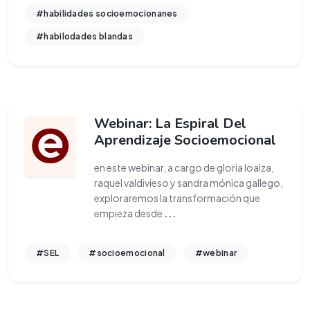
#habilidades socioemocionanes
#habilodades blandas
Webinar: La Espiral Del
Aprendizaje Socioemocional
en este webinar, a cargo de gloria loaiza,
raquel valdivieso y sandra mónica gallego,
exploraremos la transformación que
empieza desde
...
#SEL
#socioemocional
#webinar