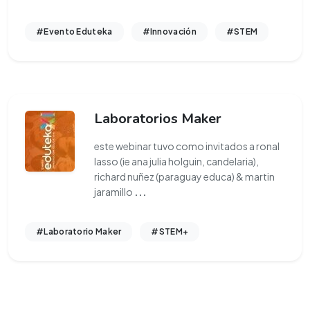
#Evento Eduteka
#Innovación
#STEM
Laboratorios Maker
este webinar tuvo como invitados a ronal
lasso (ie ana julia holguin, candelaria),
richard nuñez (paraguay educa) & martin
jaramillo
...
#Laboratorio Maker
#STEM+