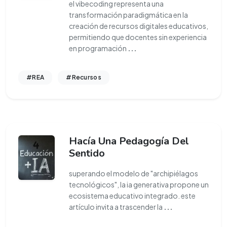
el vibecoding representa una
transformación paradigmática en la
creación de recursos digitales educativos,
permitiendo que docentes sin experiencia
en programación
...
#REA
#Recursos
Hacía Una Pedagogía Del
Sentido
superando el modelo de "archipiélagos
tecnológicos", la ia generativa propone un
ecosistema educativo integrado. este
artículo invita a trascender la
...