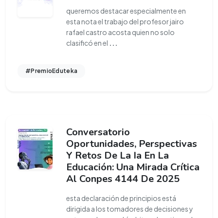
queremos destacar especialmente en
esta nota el trabajo del profesor jairo
rafael castro acosta quien no solo
clasificó en el
...
#PremioEduteka
Conversatorio
Oportunidades, Perspectivas
Y Retos De La Ia En La
Educación: Una Mirada Crítica
Al Conpes 4144 De 2025
esta declaración de principios está
dirigida a los tomadores de decisiones y