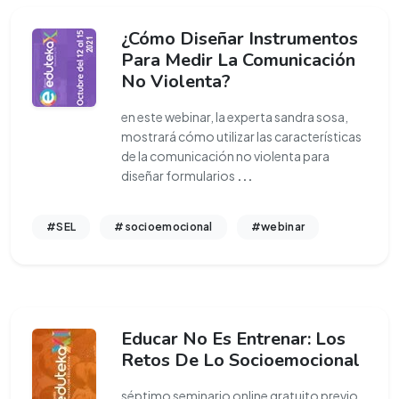
¿Cómo Diseñar Instrumentos
Para Medir La Comunicación
No Violenta?
en este webinar, la experta sandra sosa,
mostrará cómo utilizar las características
de la comunicación no violenta para
diseñar formularios
...
#SEL
#socioemocional
#webinar
Educar No Es Entrenar: Los
Retos De Lo Socioemocional
séptimo seminario online gratuito previo