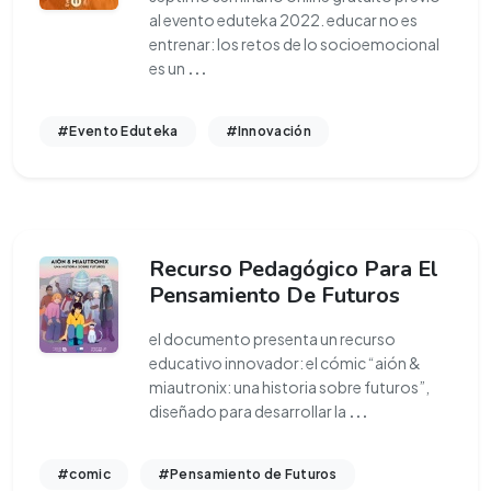
al evento eduteka 2022. educar no es
entrenar: los retos de lo socioemocional
es un
...
#Evento Eduteka
#Innovación
Recurso Pedagógico Para El
Pensamiento De Futuros
el documento presenta un recurso
educativo innovador: el cómic “aión &
miautronix: una historia sobre futuros”,
diseñado para desarrollar la
...
#comic
#Pensamiento de Futuros