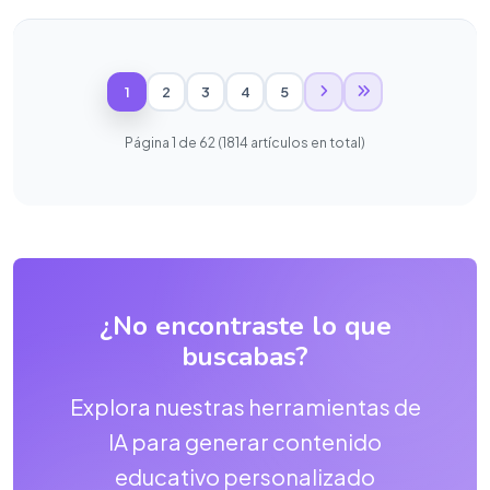
1
2
3
4
5
Página 1 de 62 (1814 artículos en total)
¿No encontraste lo que
buscabas?
Explora nuestras herramientas de
IA para generar contenido
educativo personalizado