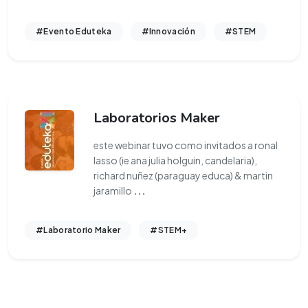
#Evento Eduteka
#Innovación
#STEM
Laboratorios Maker
este webinar tuvo como invitados a ronal
lasso (ie ana julia holguin, candelaria),
richard nuñez (paraguay educa) & martin
jaramillo
...
#Laboratorio Maker
#STEM+