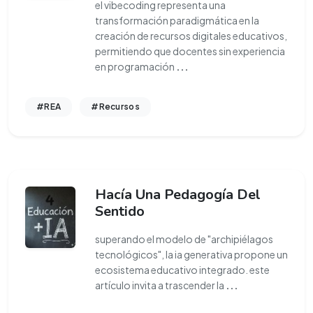
el vibecoding representa una
transformación paradigmática en la
creación de recursos digitales educativos,
permitiendo que docentes sin experiencia
en programación
...
#REA
#Recursos
Hacía Una Pedagogía Del
Sentido
superando el modelo de "archipiélagos
tecnológicos", la ia generativa propone un
ecosistema educativo integrado. este
artículo invita a trascender la
...