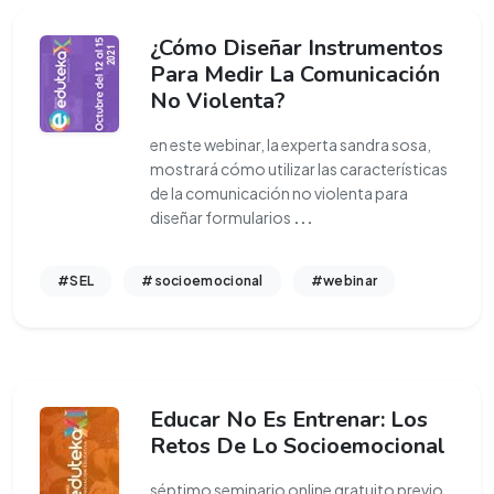
¿Cómo Diseñar Instrumentos
Para Medir La Comunicación
No Violenta?
en este webinar, la experta sandra sosa,
mostrará cómo utilizar las características
de la comunicación no violenta para
diseñar formularios
...
#SEL
#socioemocional
#webinar
Educar No Es Entrenar: Los
Retos De Lo Socioemocional
séptimo seminario online gratuito previo