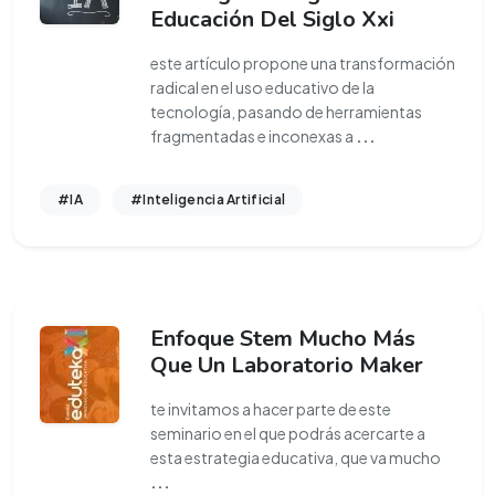
Educación Del Siglo Xxi
este artículo propone una transformación
radical en el uso educativo de la
tecnología, pasando de herramientas
fragmentadas e inconexas a
...
#IA
#Inteligencia Artificial
Enfoque Stem Mucho Más
Que Un Laboratorio Maker
te invitamos a hacer parte de este
seminario en el que podrás acercarte a
esta estrategia educativa, que va mucho
...