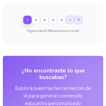
1
2
3
4
5
Página 1 de 62 (1814 artículos en total)
¿No encontraste lo que
buscabas?
Explora nuestras herramientas de
IA para generar contenido
educativo personalizado