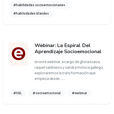
#habilidades socioemocionanes
#habilodades blandas
Webinar: La Espiral Del
Aprendizaje Socioemocional
en este webinar, a cargo de gloria loaiza,
raquel valdivieso y sandra mónica gallego,
exploraremos la transformación que
empieza desde
...
#SEL
#socioemocional
#webinar