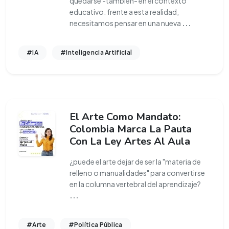
quedarse -también- en el contexto
educativo. frente a esta realidad,
necesitamos pensar en una nueva
...
#IA
#Inteligencia Artificial
El Arte Como Mandato:
Colombia Marca La Pauta
Con La Ley Artes Al Aula
¿puede el arte dejar de ser la "materia de
relleno o manualidades" para convertirse
en la columna vertebral del aprendizaje?
...
#Arte
#Política Pública