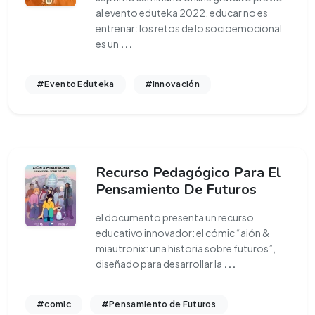
al evento eduteka 2022. educar no es
entrenar: los retos de lo socioemocional
es un
...
#Evento Eduteka
#Innovación
Recurso Pedagógico Para El
Pensamiento De Futuros
el documento presenta un recurso
educativo innovador: el cómic “aión &
miautronix: una historia sobre futuros”,
diseñado para desarrollar la
...
#comic
#Pensamiento de Futuros